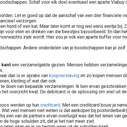
e boodschappen. Schaf voor elk doel eventueel een aparte Viabuy 
rden. Let er goed op dat de aanschaf van een dier financiële ver
nancieel verzorgen.
een hond of een kat. Maar later komt er nog wel eens eentje bij. 
 voor eten en drinken van die beestjes bijvoorbeeld. En dan heb
onverwachts ziek wordt. Hier zou je ook een aparte buffer voor 
odschappen. Andere onderdelen van je boodschappen kan je zelf w
n kant
een verzamelgekte gezien. Mensen hebben verzamelingen 
s.
maar dan is er sprake van
koopverslaving
en zo kopen mensen di
enen, kleding of wat dan ook.
te doen van bepaalde verzamelingen. Ik ben ervan geschrokken d
jaren het overzicht kwijt. De debitcard is de oplossing om snel u
n boos werden op hun
creditcard
. Met een creditcard bouw je namel
ed. Wat veel mensen niet weten is dat aankopen bij postorderbed
bij een van de partners ervan overtuigd was dat het lenen van g
n de hoge schulden zit, dat je het niet meer ziet.
 laten gaan en je op termijn weer uit de schulden haalt.