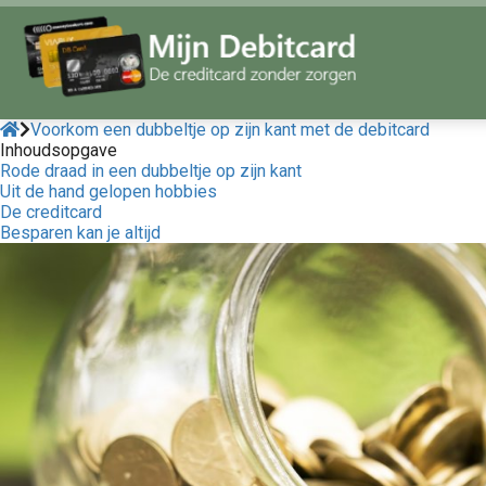
Voorkom een dubbeltje op zijn kant met de debitcard
Inhoudsopgave
Rode draad in een dubbeltje op zijn kant
Uit de hand gelopen hobbies
De creditcard
Besparen kan je altijd