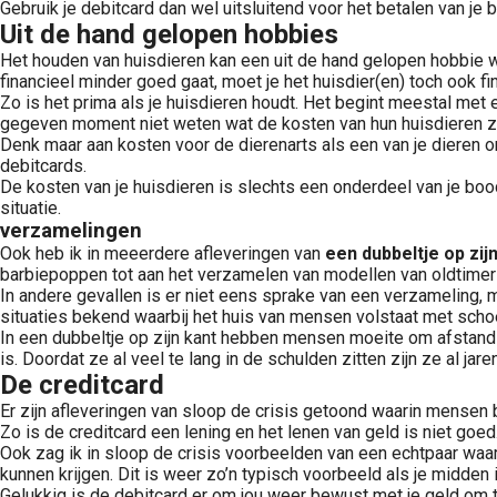
Gebruik je debitcard dan wel uitsluitend voor het betalen van j
Uit de hand gelopen hobbies
Het houden van huisdieren kan een uit de hand gelopen hobbie wo
financieel minder goed gaat, moet je het huisdier(en) toch ook fi
Zo is het prima als je huisdieren houdt. Het begint meestal met 
gegeven moment niet weten wat de kosten van hun huisdieren zijn
Denk maar aan kosten voor de dierenarts als een van je dieren 
debitcards.
De kosten van je huisdieren is slechts een onderdeel van je bo
situatie.
verzamelingen
Ook heb ik in meeerdere afleveringen van
een dubbeltje op zij
barbiepoppen tot aan het verzamelen van modellen van oldtimer
In andere gevallen is er niet eens sprake van een verzameling, 
situaties bekend waarbij het huis van mensen volstaat met scho
In een dubbeltje op zijn kant hebben mensen moeite om afstand 
is. Doordat ze al veel te lang in de schulden zitten zijn ze al 
De creditcard
Er zijn afleveringen van sloop de crisis getoond waarin mense
Zo is de creditcard een lening en het lenen van geld is niet go
Ook zag ik in sloop de crisis voorbeelden van een echtpaar waar
kunnen krijgen. Dit is weer zo’n typisch voorbeeld als je midden i
Gelukkig is de debitcard er om jou weer bewust met je geld om te