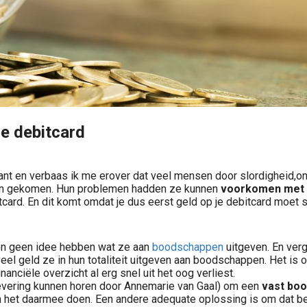
de debitcard
 kant en verbaas ik me erover dat veel mensen door slordigheid,
zijn gekomen. Hun problemen hadden ze kunnen
voorkomen met 
card. En dit komt omdat je dus eerst geld op je debitcard moet 
sen geen idee hebben wat ze aan
boodschappen
uitgeven. En verg
l geld ze in hun totaliteit uitgeven aan boodschappen. Het is o
inanciële overzicht al erg snel uit het oog verliest.
levering kunnen horen door Annemarie van Gaal) om een
vast bo
het daarmee doen. Een andere adequate oplossing is om dat bed