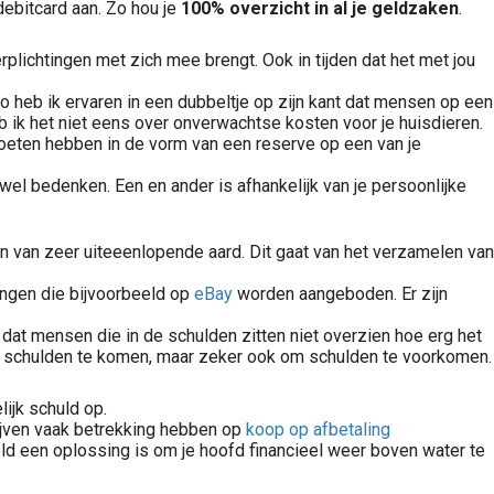
debitcard aan. Zo hou je
100% overzicht in al je geldzaken
.
plichtingen met zich mee brengt. Ook in tijden dat het met jou
Zo heb ik ervaren in een dubbeltje op zijn kant dat mensen op een
 ik het niet eens over onverwachtse kosten voor je huisdieren.
moeten hebben in de vorm van een reserve op een van je
el bedenken. Een en ander is afhankelijk van je persoonlijke
van zeer uiteeenlopende aard. Dit gaat van het verzamelen van
ngen die bijvoorbeeld op
eBay
worden aangeboden. Er zijn
at mensen die in de schulden zitten niet overzien hoe erg het
it de schulden te komen, maar zeker ook om schulden te voorkomen.
ijk schuld op.
rijven vaak betrekking hebben op
koop op afbetaling
eld een oplossing is om je hoofd financieel weer boven water te