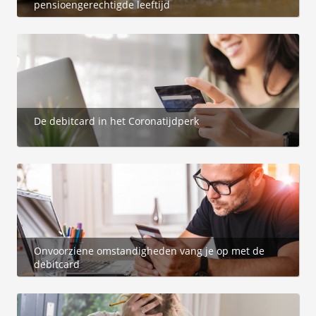
pensioengerechtigde leeftijd
De debitcard in het Coronatijdperk
Onvoorziene omstandigheden vang je op met de
debitcard