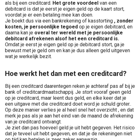
als bij een creditcard.
Het grote voordeel
van een
debitcard is dat je eerst je eigen geld op de kaart stort,
voordat je er een betaling mee kan doen.
Je boekt dus via een bankrekening of kasstorting
, zonder
kosten, je persoonlijke tegoed
op je eigen debitcard, en
daarna kan je
overal ter wereld met je persoonlijke
debitcard afrekenen alsof het een creditcard is.
Omdat je eerst je eigen geld op je debitcard stort, ga je
bewust met je geld om en kan je dus alleen geld uitgeven
wat je werkelijk bezit.
Hoe werkt het dan met een creditcard?
Bij een creditcard daarentegen reken je achteraf pas af bij je
bank of creditcardmaatschappij. Je stort vooraf geen geld
op je creditcard, maar leent dus geld, en elke keer dat je
een uitgave met die creditcard doet word je schuld groter..
Op deze manier verlies je al heel snel het overzicht , en dat
merk je pas als je aan het eind van de maand de afrekening
van je creditcard ontvangt.
Je ziet dan pas hoeveel geld je uit hebt gegeven. Het risico
dat je teveel uit hebt gegeven, en dat je de rekeningen niet
op tijd kan betalen is zeer zeker aanwezig.