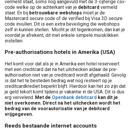
vermeld staat, soms nog aangevuld met de 3-cijferige csv-
code welke op de achterkant van je
debitcard
vermeld
staat. En bij
betrouwbare webshops
moet je de
Mastercard secure code of de verified bij Visa 3D secure
code invullen. Dit is een extra beveiliging die webshops
zelf in kunnen stellen.. Mocht je dit tegenkomen, dan kan je
voordat je afrekent, dit met enkele simpele muisklikken
instellen.
Pre-authorisations hotels in Amerika (USA)
Het komt voor dat als je in Amerika een hotel reserveert
met een creditcard dat na het uitchecken aldaar de pre-
authorisation niet van je creditcard wordt afgehaald. Gevolg
is dat het te besteden bedrag wat nog resteert op je
creditcardkrediet beperkt blijft. Hierdoor kan het zo zijn dat
je geld tekort komt tijdens je vakantie in de USA. Dit is dus
erg vervelend.
Met de
Openbank debitcard
kan dit je
niet overkomen. Direct na het uitchecken wordt het
bedrag van de voorautorisatie van je debitcard
vrijgegeven.
Reeds bestaande internet accounts