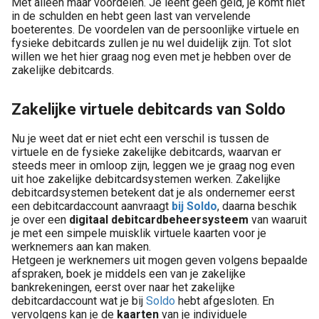
Met alleen maar voordelen. Je leent geen geld, je komt niet
in de schulden en hebt geen last van vervelende
boeterentes. De voordelen van de persoonlijke virtuele en
fysieke debitcards zullen je nu wel duidelijk zijn. Tot slot
willen we het hier graag nog even met je hebben over de
zakelijke debitcards.
Zakelijke virtuele debitcards van Soldo
Nu je weet dat er niet echt een verschil is tussen de
virtuele en de fysieke zakelijke debitcards, waarvan er
steeds meer in omloop zijn, leggen we je graag nog even
uit hoe zakelijke debitcardsystemen werken. Zakelijke
debitcardsystemen betekent dat je als ondernemer eerst
een debitcardaccount aanvraagt
bij Soldo
, daarna beschik
je over een
digitaal debitcardbeheersysteem
van waaruit
je met een simpele muisklik virtuele kaarten voor je
werknemers aan kan maken.
Hetgeen je werknemers uit mogen geven volgens bepaalde
afspraken, boek je middels een van je zakelijke
bankrekeningen, eerst over naar het zakelijke
debitcardaccount wat je bij
Soldo
hebt afgesloten. En
vervolgens kan je de
kaarten
van je individuele