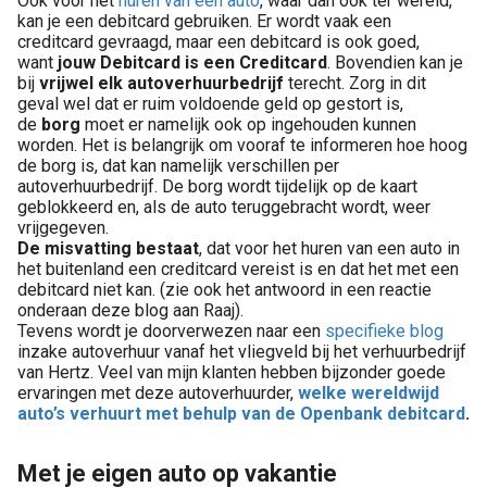
Ook voor het
huren van een auto
, waar dan ook ter wereld,
kan je een debitcard gebruiken. Er wordt vaak een
creditcard gevraagd, maar een debitcard is ook goed,
want
jouw Debitcard is een Creditcard
. Bovendien kan je
bij
vrijwel elk autoverhuurbedrijf
terecht. Zorg in dit
geval wel dat er ruim voldoende geld op gestort is,
de
borg
moet er namelijk ook op ingehouden kunnen
worden. Het is belangrijk om vooraf te informeren hoe hoog
de borg is, dat kan namelijk verschillen per
autoverhuurbedrijf. De borg wordt tijdelijk op de kaart
geblokkeerd en, als de auto teruggebracht wordt, weer
vrijgegeven.
De misvatting bestaat
, dat voor het huren van een auto in
het buitenland een creditcard vereist is en dat het met een
debitcard niet kan. (zie ook het antwoord in een reactie
onderaan deze blog aan Raaj).
Tevens wordt je doorverwezen naar een
specifieke blog
inzake autoverhuur vanaf het vliegveld bij het verhuurbedrijf
van Hertz. Veel van mijn klanten hebben bijzonder goede
ervaringen met deze autoverhuurder,
welke wereldwijd
auto’s verhuurt met behulp van de Openbank debitcard
.
Met je eigen auto op vakantie