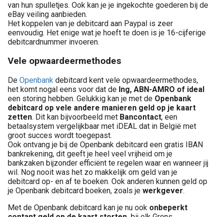
van hun spulletjes. Ook kan je je ingekochte goederen bij de
eBay veiling aanbieden.
Het koppelen van je debitcard aan Paypal is zeer
eenvoudig. Het enige wat je hoeft te doen is je 16-cijferige
debitcardnummer invoeren.
Vele opwaardeermethodes
De
Openbank
debitcard kent vele opwaardeermethodes,
het komt nogal eens voor dat de
Ing, ABN-AMRO of ideal
een storing hebben. Gelukkig kan je met de
Openbank
debitcard op vele andere manieren geld op je kaart
zetten
. Dit kan bijvoorbeeld met
Bancontact
, een
betaalsystem vergelijkbaar met iDEAL dat in België met
groot succes wordt toegepast.
Ook ontvang je bij de Openbank debitcard een gratis IBAN
bankrekening, dit geeft je heel veel vrijheid om je
bankzaken bijzonder efficiënt te regelen waar en wanneer jij
wil. Nog nooit was het zo makkelijk om geld van je
debitcard op- en af te boeken. Ook anderen kunnen geld op
je Openbank debitcard boeken, zoals je
werkgever
.
Met de Openbank debitcard kan je nu ook
onbeperkt
contant geld op de kaart storten
bij elk Grens