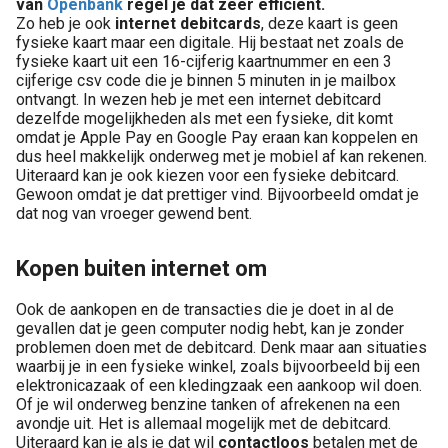
van
Openbank
regel je dat zeer efficiënt.
Zo heb je ook
internet debitcards
, deze kaart is geen
fysieke kaart maar een digitale. Hij bestaat net zoals de
fysieke kaart uit een 16-cijferig kaartnummer en een 3
cijferige csv code die je binnen 5 minuten in je mailbox
ontvangt. In wezen heb je met een internet debitcard
dezelfde mogelijkheden als met een fysieke, dit komt
omdat je Apple Pay en Google Pay eraan kan koppelen en
dus heel makkelijk onderweg met je mobiel af kan rekenen.
Uiteraard kan je ook kiezen voor een fysieke debitcard.
Gewoon omdat je dat prettiger vind. Bijvoorbeeld omdat je
dat nog van vroeger gewend bent.
Kopen buiten internet om
Ook de aankopen en de transacties die je doet in al de
gevallen dat je geen computer nodig hebt, kan je zonder
problemen doen met de debitcard. Denk maar aan situaties
waarbij je in een fysieke winkel, zoals bijvoorbeeld bij een
elektronicazaak of een kledingzaak een aankoop wil doen.
Of je wil onderweg benzine tanken of afrekenen na een
avondje uit. Het is allemaal mogelijk met de debitcard.
Uiteraard kan je als je dat wil
contactloos
betalen met de