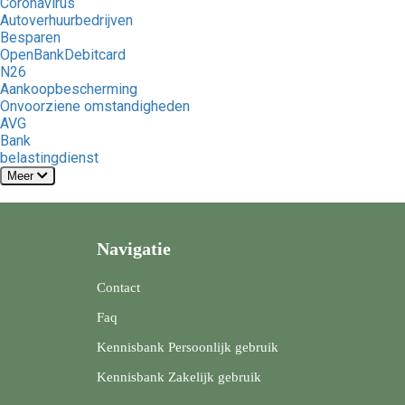
Coronavirus
Autoverhuurbedrijven
Besparen
OpenBankDebitcard
N26
Aankoopbescherming
Onvoorziene omstandigheden
AVG
Bank
belastingdienst
Meer
Navigatie
Contact
Faq
Kennisbank Persoonlijk gebruik
Kennisbank Zakelijk gebruik