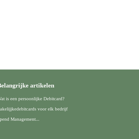
elangrijke artikelen
at is een persoonlijke Debitcard?
akelijjkedebitcards voor elk bedrijf
pend Management...