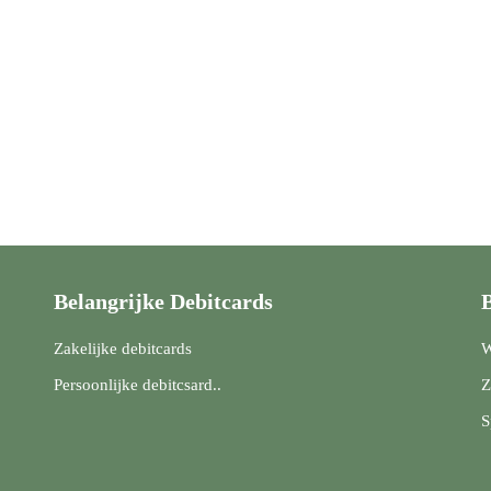
Belangrijke Debitcards
B
Zakelijke debitcards
W
Persoonlijke debitcsard..
Z
S