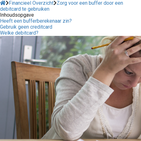
Financieel Overzicht
Zorg voor een buffer door een
debitcard te gebruiken
Inhoudsopgave
Heeft een bufferberekenaar zin?
Gebruik geen creditcard
Welke debitcard?