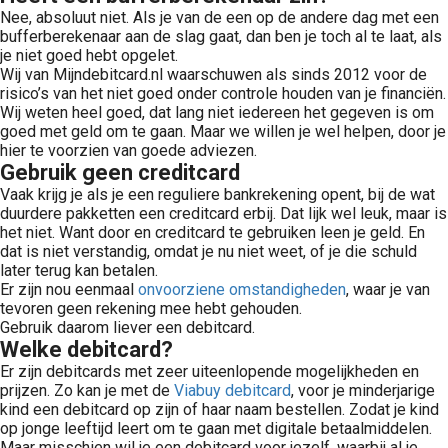
Nee, absoluut niet. Als je van de een op de andere dag met een
bufferberekenaar aan de slag gaat, dan ben je toch al te laat, als
je niet goed hebt opgelet.
Wij van Mijndebitcard.nl waarschuwen als sinds 2012 voor de
risico’s van het niet goed onder controle houden van je financiën.
Wij weten heel goed, dat lang niet iedereen het gegeven is om
goed met geld om te gaan. Maar we willen je wel helpen, door je
hier te voorzien van goede adviezen.
Gebruik geen creditcard
Vaak krijg je als je een reguliere bankrekening opent, bij de wat
duurdere pakketten een creditcard erbij. Dat lijk wel leuk, maar is
het niet. Want door en creditcard te gebruiken leen je geld. En
dat is niet verstandig, omdat je nu niet weet, of je die schuld
later terug kan betalen.
Er zijn nou eenmaal
onvoorziene omstandigheden
, waar je van
tevoren geen rekening mee hebt gehouden.
Gebruik daarom liever een debitcard.
Welke debitcard?
Er zijn debitcards met zeer uiteenlopende mogelijkheden en
prijzen. Zo kan je met de
Viabuy debitcard
, voor je minderjarige
kind een debitcard op zijn of haar naam bestellen. Zodat je kind
op jonge leeftijd leert om te gaan met digitale betaalmiddelen.
Maar misschien wil je een debitcard voor jezelf, waarbij al je