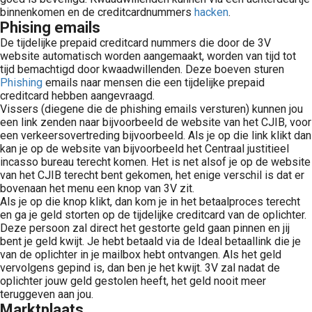
binnenkomen en de creditcardnummers
hacken
.
Phising emails
De tijdelijke prepaid creditcard nummers die door de 3V
website automatisch worden aangemaakt, worden van tijd tot
tijd bemachtigd door kwaadwillenden. Deze boeven sturen
Phishing
emails naar mensen die een tijdelijke prepaid
creditcard hebben aangevraagd.
Vissers (diegene die de phishing emails versturen) kunnen jou
een link zenden naar bijvoorbeeld de website van het CJIB, voor
een verkeersovertreding bijvoorbeeld. Als je op die link klikt dan
kan je op de website van bijvoorbeeld het Centraal justitieel
incasso bureau terecht komen. Het is net alsof je op de website
van het CJIB terecht bent gekomen, het enige verschil is dat er
bovenaan het menu een knop van 3V zit.
Als je op die knop klikt, dan kom je in het betaalproces terecht
en ga je geld storten op de tijdelijke creditcard van de oplichter.
Deze persoon zal direct het gestorte geld gaan pinnen en jij
bent je geld kwijt. Je hebt betaald via de Ideal betaallink die je
van de oplichter in je mailbox hebt ontvangen. Als het geld
vervolgens gepind is, dan ben je het kwijt. 3V zal nadat de
oplichter jouw geld gestolen heeft, het geld nooit meer
teruggeven aan jou.
Marktplaats