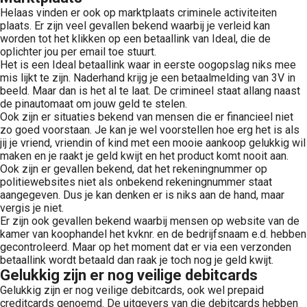
Helaas vinden er ook op marktplaats criminele activiteiten
plaats. Er zijn veel gevallen bekend waarbij je verleid kan
worden tot het klikken op een betaallink van Ideal, die de
oplichter jou per email toe stuurt.
Het is een Ideal betaallink waar in eerste oogopslag niks mee
mis lijkt te zijn. Naderhand krijg je een betaalmelding van 3V in
beeld. Maar dan is het al te laat. De crimineel staat allang naast
de pinautomaat om jouw geld te stelen.
Ook zijn er situaties bekend van mensen die er financieel niet
zo goed voorstaan. Je kan je wel voorstellen hoe erg het is als
jij je vriend, vriendin of kind met een mooie aankoop gelukkig wil
maken en je raakt je geld kwijt en het product komt nooit aan.
Ook zijn er gevallen bekend, dat het rekeningnummer op
politiewebsites niet als onbekend rekeningnummer staat
aangegeven. Dus je kan denken er is niks aan de hand, maar
vergis je niet.
Er zijn ook gevallen bekend waarbij mensen op website van de
kamer van koophandel het kvknr. en de bedrijfsnaam e.d. hebben
gecontroleerd. Maar op het moment dat er via een verzonden
betaallink wordt betaald dan raak je toch nog je geld kwijt.
Gelukkig zijn er nog veilige debitcards
Gelukkig zijn er nog veilige debitcards, ook wel prepaid
creditcards genoemd. De uitgevers van die debitcards hebben