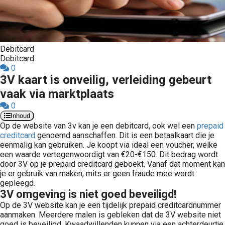
Debitcard
Debitcard
0
3V kaart is onveilig, verleiding gebeurt
vaak via marktplaats
0
Inhoud
Op de website van 3v kan je een debitcard, ook wel een
prepaid
creditcard
genoemd aanschaffen. Dit is een betaalkaart die je
eenmalig kan gebruiken. Je koopt via ideal een voucher, welke
een waarde vertegenwoordigt van €20-€150. Dit bedrag wordt
door 3V op je prepaid creditcard geboekt. Vanaf dat moment kan
je er gebruik van maken, mits er geen fraude mee wordt
gepleegd.
3V omgeving is niet goed beveiligd!
Op de 3V website kan je een tijdelijk prepaid creditcardnummer
aanmaken. Meerdere malen is gebleken dat de 3V website niet
goed is beveiligd. Kwaadwillenden kunnen via een achterdeurtje