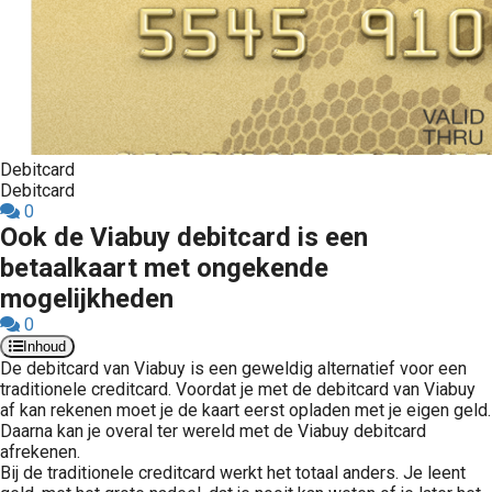
Debitcard
Debitcard
0
Ook de Viabuy debitcard is een
betaalkaart met ongekende
mogelijkheden
0
Inhoud
De debitcard van Viabuy is een geweldig alternatief voor een
traditionele creditcard. Voordat je met de debitcard van Viabuy
af kan rekenen moet je de kaart eerst opladen met je eigen geld.
Daarna kan je overal ter wereld met de Viabuy debitcard
afrekenen.
Bij de traditionele creditcard werkt het totaal anders. Je leent