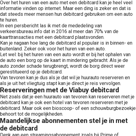
Over het huren van een auto met een debitcard kan je heel veel
informatie vinden op internet. Maar een ding is zeker en dat is
dat steeds meer mensen hun debitcard gebruiken om een auto
te huren.
In een persbericht las ik met de mededeling van
verkeersbureau.info dat in 2016 al meer dan 70% van de
kaarttransacties met een debitcard plaatsvonden.
Kan je nagaan hoe lang de debitcard al populair is in binnen- en
buitenland. Zeker ook voor het huren van een auto.
Let wel: bij het huren van een auto wordt er bij het ophalen van
de auto een borg op de kaart in mindering gebracht. Als je de
auto zonder schade terugbrengt, wordt de borg direct weer
gerestitueerd op je debitcard.
Van tevoren kan je dus als je dat wil je huurauto reserveren en
als je uit het vliegtuig stapt kan je direct je reis vervolgen.
Reserveringen met de Viabuy debitcard
Net zoals dat je een huurauto van tevoren kan reserveren met je
debitcard kan je ook een hotel van tevoren reserveren met je
debitcard. Maar ook een bioscoop- of een schouwburgbezoekje
behoort tot de mogelijkheden.
Maandelijkse abonnementen stel je in met
de debitcard
Denk aan een streamingsabonnement zoals bij Prime of