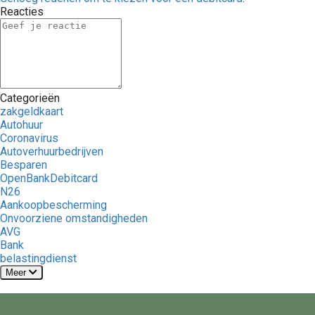
Reacties
Categorieën
zakgeldkaart
Autohuur
Coronavirus
Autoverhuurbedrijven
Besparen
OpenBankDebitcard
N26
Aankoopbescherming
Onvoorziene omstandigheden
AVG
Bank
belastingdienst
Meer