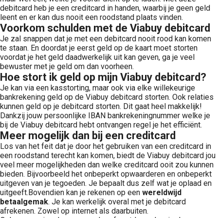
debitcard heb je een creditcard in handen, waarbij je geen geld
leent en er kan dus nooit een roodstand plaats vinden.
Voorkom schulden met de Viabuy debitcard
Je zal snappen dat je met een debitcard nooit rood kan komen
te staan. En doordat je eerst geld op de kaart moet storten
voordat je het geld daadwerkelijk uit kan geven, ga je veel
bewuster met je geld om dan voorheen.
Hoe stort ik geld op mijn Viabuy debitcard?
Je kan via een kasstorting, maar ook via elke willekeurige
bankrekening geld op de Viabuy debitcard storten. Ook relaties
kunnen geld op je debitcard storten. Dit gaat heel makkelijk!
Dankzij jouw persoonlijke IBAN bankrekeningnummer welke je
bij de Viabuy debitcard hebt ontvangen regel je het efficiënt.
Meer mogelijk dan bij een creditcard
Los van het feit dat je door het gebruiken van een creditcard in
een roodstand terecht kan komen, biedt de Viabuy debitcard jou
veel meer mogelijkheden dan welke creditcard ooit zou kunnen
bieden. Bijvoorbeeld het onbeperkt opwaarderen en onbeperkt
uitgeven van je tegoeden. Je bepaalt dus zelf wat je oplaad en
uitgeeft.Bovendien kan je rekenen op een
wereldwijd
betaalgemak
. Je kan werkelijk overal met je debitcard
afrekenen. Zowel op internet als daarbuiten.