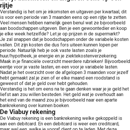
rijtje
Verstandig is het om je inkomsten en uitgaven per kwartaal, dit
is voor een periode van 3 maanden eens op een rijtje te zetten.
Veel mensen hebben namelijk geen benul wat ze bijvoorbeeld
aan boodschappen uitgeven. Ben je een gewoontedier en koop
je elke week hetzelfde? Let je op prijzen in de supermarkt?
Je zal snappen dat je boodschappen onder de variabele kosten
vallen. Dit zijn kosten die dus fors uiteen kunnen lopen per
periode. Natuurlijk heb je ook vaste lasten zoals je
huur/hypotheek, je energie en je ziektekostenverzekering.
Maak in je financiële overzicht meerdere rubrieken! Bijvoorbeeld
eentje voor je vaste lasten, en een voor je variabele lasten.
Nadat je het overzicht over de afgelopen 3 maanden voor jezelf
hebt gemaakt zal je zien of er elke maand een roodstand is
geweest of dat je geld over hebt gehouden.
Verstandig is het om eens na te gaan denken waar je je geld het
liefst aan zou willen besteden. Het geld wat je overhoudt aan
het eind van de maand zou je bijvoorbeeld naar een aparte
bankrekening over kunnen boeken.
De Viabuy rekening
De Viabuy rekening is een bankrekening welke gekoppeld is
aan een debitcard. En een debitcard is weer een creditcard,
maar wel een, welke je vooraf dient op te laden. Met deze