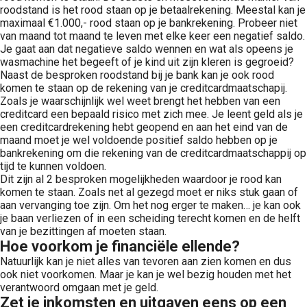
roodstand is het rood staan op je betaalrekening. Meestal kan je
maximaal €1.000,- rood staan op je bankrekening. Probeer niet
van maand tot maand te leven met elke keer een negatief saldo.
Je gaat aan dat negatieve saldo wennen en wat als opeens je
wasmachine het begeeft of je kind uit zijn kleren is gegroeid?
Naast de besproken roodstand bij je bank kan je ook rood
komen te staan op de rekening van je creditcardmaatschapij.
Zoals je waarschijnlijk wel weet brengt het hebben van een
creditcard een bepaald risico met zich mee. Je leent geld als je
een creditcardrekening hebt geopend en aan het eind van de
maand moet je wel voldoende positief saldo hebben op je
bankrekening om die rekening van de creditcardmaatschappij op
tijd te kunnen voldoen.
Dit zijn al 2 besproken mogelijkheden waardoor je rood kan
komen te staan. Zoals net al gezegd moet er niks stuk gaan of
aan vervanging toe zijn. Om het nog erger te maken… je kan ook
je baan verliezen of in een scheiding terecht komen en de helft
van je bezittingen af moeten staan.
Hoe voorkom je financiële ellende?
Natuurlijk kan je niet alles van tevoren aan zien komen en dus
ook niet voorkomen. Maar je kan je wel bezig houden met het
verantwoord omgaan met je geld.
Zet je inkomsten en uitgaven eens op een