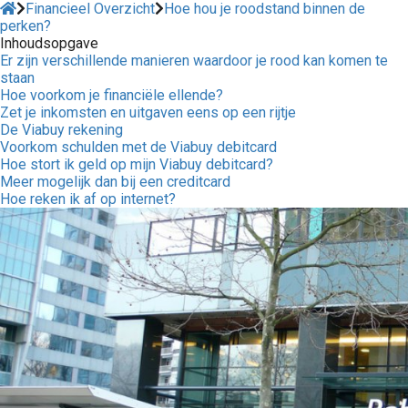
Financieel Overzicht
Hoe hou je roodstand binnen de
perken?
Inhoudsopgave
Er zijn verschillende manieren waardoor je rood kan komen te
staan
Hoe voorkom je financiële ellende?
Zet je inkomsten en uitgaven eens op een rijtje
De Viabuy rekening
Voorkom schulden met de Viabuy debitcard
Hoe stort ik geld op mijn Viabuy debitcard?
Meer mogelijk dan bij een creditcard
Hoe reken ik af op internet?