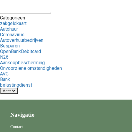
Categorieën
zakgeldkaart
Autohuur
Coronavirus
Autoverhuurbedrijven
Besparen
OpenBankDebitcard
N26
Aankoopbescherming
Onvoorziene omstandigheden
AVG
Bank
belastingdienst
Meer
Navigatie
Contact