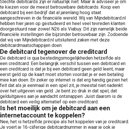
Slechte debitcards zijn er natuurlijk niet. Maar ik adviseer je om
te kiezen voor de meest betrouwbare debitcards. Koop een
debitcard bij een bedrijf dat al jarenlang hoog staat
aangeschreven in de financiële wereld. Wij van Mijndebitcard.nl
hebben hier jaren op gestudeerd en heel veel tevreden klanten
doorgestuurd naar zowel N26 als Viabuy. Dit zijn namelijk beide
financiële instellingen die bijzonder betrouwbaar zijn. Zodoende
dat wij van Mijndebitcard.nl uitsluitend zaken met deze
debitcardmaatschappijen doen.
De debitcard tegenover de creditcard
De debitcard is qua bestedingsmogelijkheden hetzelfde als
een creditcard. Een belangrijk verschil tussen een debitcard en
een creditcard is dat je bij een debitcard geen geld leent, maar
eerst geld op de kaart moet storten voordat je er een betaling
mee kan doen. En zeker op internet is dat erg handig gezien het
feit dat als je eenmaal in een spel zit, je meestal niet nadenkt
over het uitgeven van geld. Je bent zo druk in dat spel, dat
gelduitgaves aan je aandacht ontsnappen. Juist daarom is de
debitcard een veilig alternatief op een creditcard.
Is het moeilijk om je debitcard aan een
internetaccount te koppelen?
Nee, het is hetzelfde principe als het koppelen van je creditcard.
Je voert je 16-cijferige debitcardnummer in waar je ook je