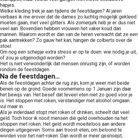
hapjes.
Welke kleding trek je aan tijdens de feestdagen? Al jaren
verbaas ik me erover dat de dames zo luchtig mogelijk gekleed
moeten gaan, met veel glitters. Als zomerjurk heb je er dus niet
veel aan. Bovendien hebben vrouwen het vaker koud dan
mannen. Waarom wordt er dan van de heren verwacht dat ze een
pak aantrekken? Zo gauw het kan, hangen de colberts over de
stoel.
Om nog een schepje extra stress er op te doen: wie nodig je uit,
of zou je uitgenodigd worden?
Het is niet verwonderlijk dat mensen onrustig zijn, of worden
rondom de feestdagen.
Na de feestdagen…
Als de feestdagen achter de rug zijn, kom je weer met beide
benen op de grond. Goede voornemens op 1 Januari zijn daar
het bewijs van. Het besef dat teveel eten niet zo goed voor je
is. Het stoppen met roken, verstandiger met alcohol omgaan…
vul maar in.
Als je inderdaad stopt met roken of drinken, scheelt dat veel
geld. Toch hoor ik nooit mensen die geld overhouden na het
stoppen met roken. Het geld wordt moeiteloos aan andere
dingen uitgegeven. Soms aan troost-eten, om beloond te
worden voor het niet-roken. Dan wordt er meer gesnoept,