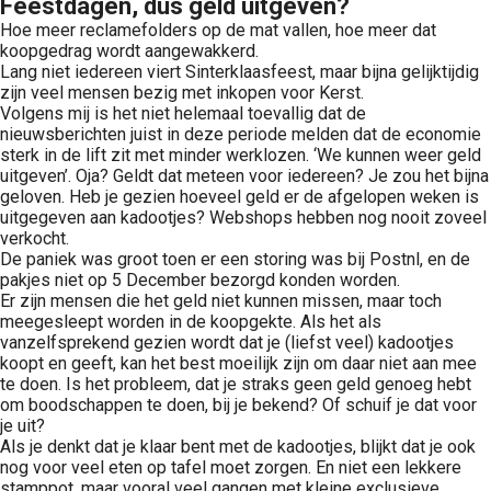
Feestdagen, dus geld uitgeven?
Hoe meer reclamefolders op de mat vallen, hoe meer dat
koopgedrag wordt aangewakkerd.
Lang niet iedereen viert Sinterklaasfeest, maar bijna gelijktijdig
zijn veel mensen bezig met inkopen voor Kerst.
Volgens mij is het niet helemaal toevallig dat de
nieuwsberichten juist in deze periode melden dat de economie
sterk in de lift zit met minder werklozen. ‘We kunnen weer geld
uitgeven’. Oja? Geldt dat meteen voor iedereen? Je zou het bijna
geloven. Heb je gezien hoeveel geld er de afgelopen weken is
uitgegeven aan kadootjes? Webshops hebben nog nooit zoveel
verkocht.
De paniek was groot toen er een storing was bij Postnl, en de
pakjes niet op 5 December bezorgd konden worden.
Er zijn mensen die het geld niet kunnen missen, maar toch
meegesleept worden in de koopgekte. Als het als
vanzelfsprekend gezien wordt dat je (liefst veel) kadootjes
koopt en geeft, kan het best moeilijk zijn om daar niet aan mee
te doen. Is het probleem, dat je straks geen geld genoeg hebt
om boodschappen te doen, bij je bekend? Of schuif je dat voor
je uit?
Als je denkt dat je klaar bent met de kadootjes, blijkt dat je ook
nog voor veel eten op tafel moet zorgen. En niet een lekkere
stamppot, maar vooral veel gangen met kleine exclusieve