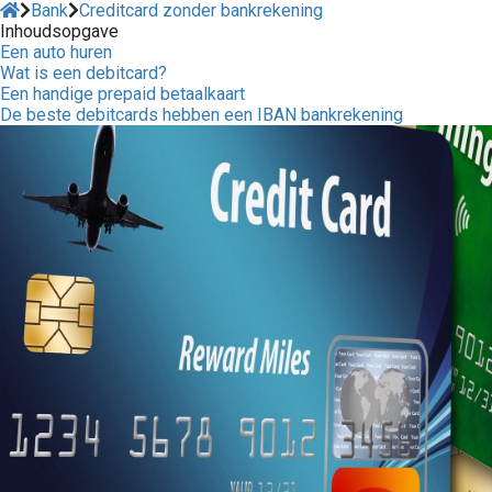
Bank
Creditcard zonder bankrekening
Inhoudsopgave
Een auto huren
Wat is een debitcard?
Een handige prepaid betaalkaart
De beste debitcards hebben een IBAN bankrekening