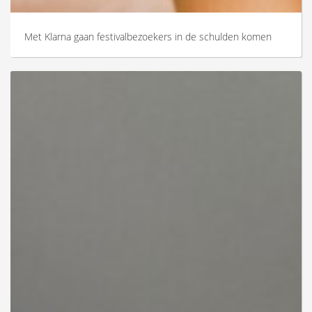
Met Klarna gaan festivalbezoekers in de schulden komen